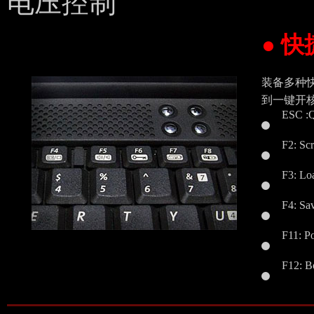
电压控制
● 
装备多种快
到一键开核
ESC 
F2: Sc
F3: Loa
F4: Sa
F11: 
F12: 