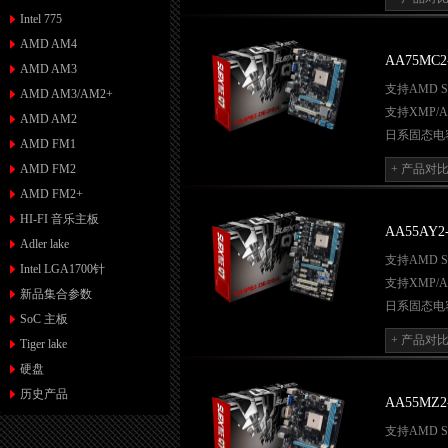
Q-BOOT
引
Intel 775
网吧无盘系
AMD AM4
风扇可调节Q
AA75MC2
AMD AM3
内建VGA，
支持AMD So
AMD AM3/AM2+
支持XMP/A
AMD AM2
日系固态电
AMD FM1
独创超频界面技
AMD FM2
+ 产品对
Q-BOOT
AMD FM2+
网吧无盘系
HI-FI 音乐主板
风扇可调节Q
AA55AY2
Adler lake
内建VGA，
支持AMD Soc
Intel LGA1700针
支持XMP/A
新品集合参数
日系固态电
SoC 主板
独创超频界面技
+ 产品对
Tiger lake
Q-BOOT
引
硬盘
网吧无盘系
历史产品
风扇可调节Q
AA55MZ2
支持AMD Soc