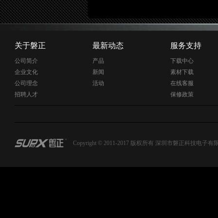
风扇可调节Q
内建DVI，
关于磐正
最新动态
服务支持
公司简介
产品
下载中心
企业文化
新闻
素材下载
公司理念
活动
在线客服
招聘人才
保修政策
Copyright © 2011-2017 版权所有 深圳市磐正科技电