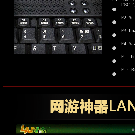
ESC 
F2: Sc
F3: Loa
F4: Sa
F11: 
F12: 