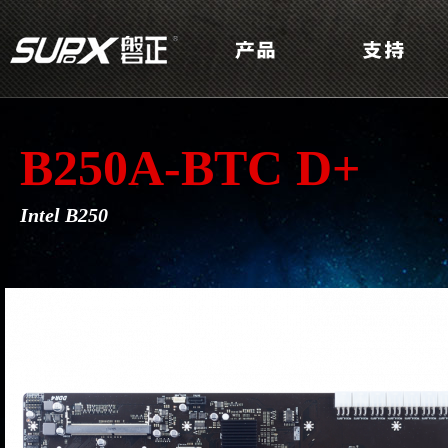
B250A-BTC D+
Intel B250